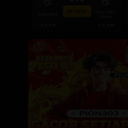
Previous
BET NOW
Rayo
FC Ibe
Sofia
Sevilla
Vallecano
199
.94
0.25
0.95
-0.25
0.95
0.75
0.