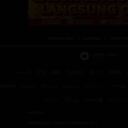
TENTANG KAMI
|
BANTUAN
|
PERATUR
PION303
BANDAR SLOT ONLINE TERPERCAYA 2021