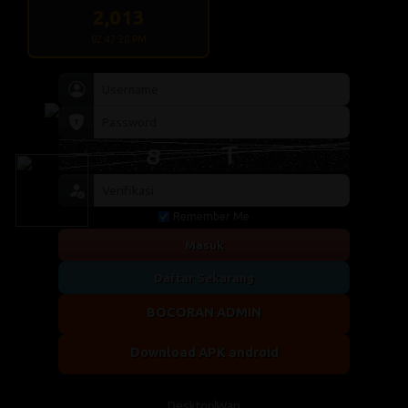
1,927
02:47:20 PM
Remember Me
Masuk
Daftar Sekarang
BOCORAN ADMIN
Download APK android
Desktop
Wap