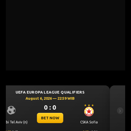
UEFA EUROPA LEAGUE QUALIFIERS
August 6, 2026 — 22:00 WIB
0 : 0
Previous
Next
BET NOW
CS Universitatea
KuPS
Craiova