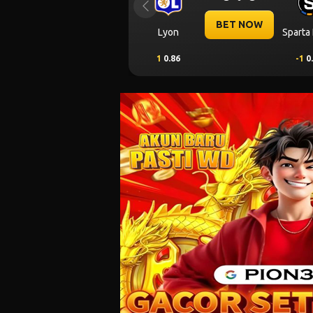
Previous
BET NOW
Lyon
Sparta
Crazy Crazy 3
Wat
1
0.86
-1
0
Watah Master
Mahj