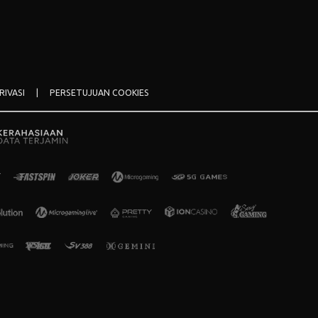
House
Myeong Ryang
RIVASI
|
PERSETUJUAN COOKIES
rings
Royal Fruit
2