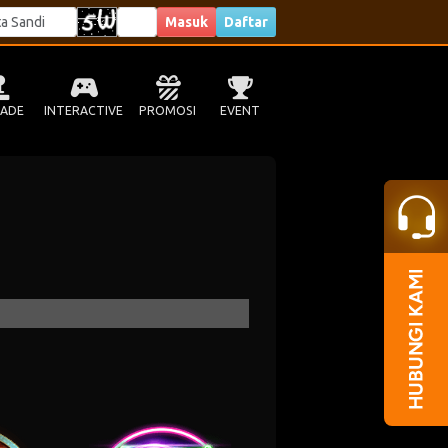
U !!
SELAMAT DATANG DI PION303 , UNTUK DEPOSIT MELALUI MESIN ED
Masuk
Daftar
ADE
INTERACTIVE
PROMOSI
EVENT