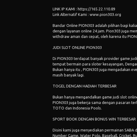
LINK IP KAMI : https://165.22.110.89
Link Alternatif Kami : www.pion303.org
Bandar Online PION303 adalah pilihan bagi kali
dengan layanan online 24 jam. Pion303 juga me
withdraw aman dan cepat, oleh karena itu PION30
JUDI SLOT ONLINE PION303
Di PION303 terdapat banyak provider game judi 
tempat bermain para sloter kesayangan, Dengan
Bukan hanya itu , PION303 juga mengadakan ev
masih banyak lagi.
TOGEL DENGAN HADIAH TERBESAR
Bukan hanya mengandalkan game judi slot onlin
PION303 juga bekerja sama dengan pasaran terk
TOTO dan Indonesia Pools.
SPORT BOOK DENGAN BONUS WIN TERBESAR
Disini kami juga menyediakan permainan SABA den
Number Game, Water Polo, Baseball, Cricket, Rug