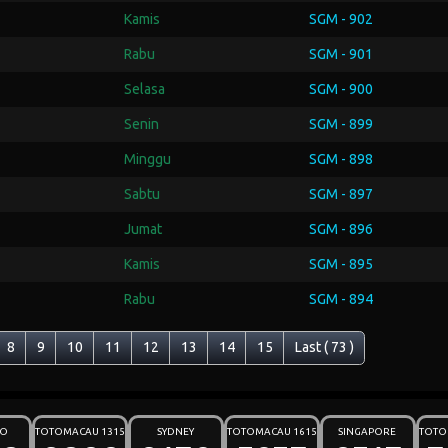
Kamis
SGM - 902
Rabu
SGM - 901
Selasa
SGM - 900
Senin
SGM - 899
Minggu
SGM - 898
Sabtu
SGM - 897
Jumat
SGM - 896
Kamis
SGM - 895
Rabu
SGM - 894
8
9
10
11
12
13
14
15
Last ( 73 )
RO
TOTOMACAU 1315
SYDNEY
TOTOMACAU 1615
SINGAPORE
TOTO