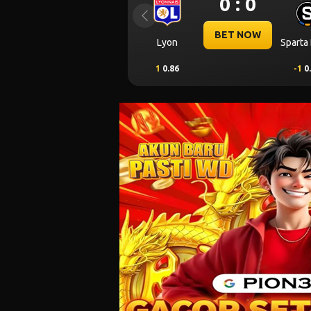
0 : 0
Previous
BET NOW
Lyon
Sparta
1
0.86
-1
0