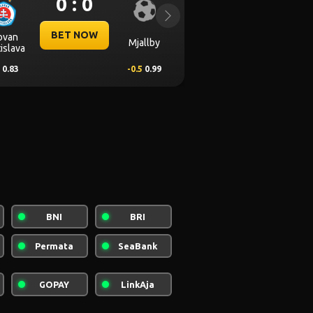
0 : 0
Next
BET NOW
ovan
Mjallby
islava
5
0.83
-0.5
0.99
BNI
BRI
Permata
SeaBank
GOPAY
LinkAja