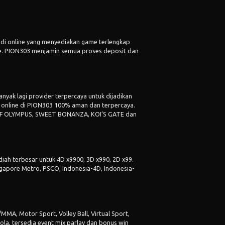
judi online yang menyediakan game terlengkap
ine. PION303 menjamin semua proses deposit dan
nyak lagi provider terpercaya untuk dijadikan
t online di PION303 100% aman dan terpercaya.
TE OF OLYMPUS, SWEET BONANZA, KOI’S GATE dan
ah terbesar untuk 4D x9900, 3D x990, 2D x99.
gapore Metro, PSCO, Indonesia-4D, Indonesia-
MMA, Motor Sport, Volley Ball, Virtual Sport,
ola, tersedia event mix parlay dan bonus win