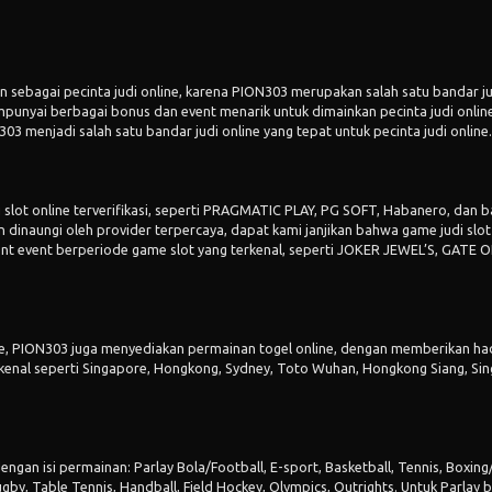
an sebagai pecinta judi online, karena PION303 merupakan salah satu bandar 
mpunyai berbagai bonus dan event menarik untuk dimainkan pecinta judi onl
3 menjadi salah satu bandar judi online yang tepat untuk pecinta judi online.
slot online terverifikasi, seperti PRAGMATIC PLAY, PG SOFT, Habanero, dan ba
 dinaungi oleh provider terpercaya, dapat kami janjikan bahwa game judi slo
ent event berperiode game slot yang terkenal, seperti JOKER JEWEL’S, GA
e, PION303 juga menyediakan permainan togel online, dengan memberikan hadi
enal seperti Singapore, Hongkong, Sydney, Toto Wuhan, Hongkong Siang, Sin
gan isi permainan: Parlay Bola/Football, E-sport, Basketball, Tennis, Boxing/
by, Table Tennis, Handball, Field Hockey, Olympics, Outrights. Untuk Parlay b