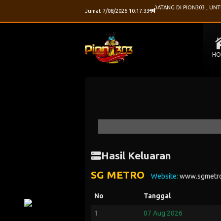
SELAMAT DATANG DI PION303 , UNTUK DE
Jumat 7/08/2026 10:17:34
HO
Hasil Keluaran
SG METRO
Website:
www.sgmetr
No
Tanggal
1
07 Aug 2026