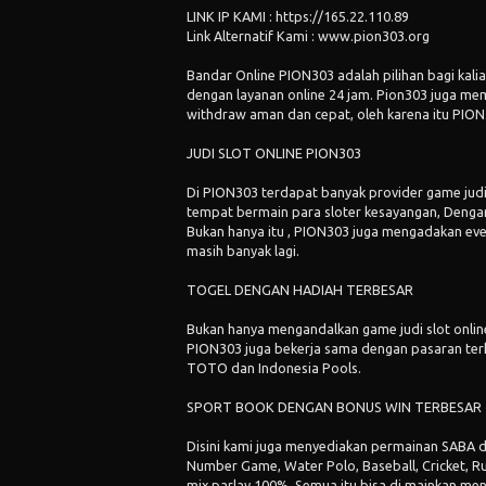
LINK IP KAMI : https://165.22.110.89
Link Alternatif Kami : www.pion303.org
Bandar Online PION303 adalah pilihan bagi kali
dengan layanan online 24 jam. Pion303 juga me
withdraw aman dan cepat, oleh karena itu PION30
JUDI SLOT ONLINE PION303
Di PION303 terdapat banyak provider game judi 
tempat bermain para sloter kesayangan, Dengan
Bukan hanya itu , PION303 juga mengadakan ev
masih banyak lagi.
TOGEL DENGAN HADIAH TERBESAR
Bukan hanya mengandalkan game judi slot onlin
PION303 juga bekerja sama dengan pasaran terk
TOTO dan Indonesia Pools.
SPORT BOOK DENGAN BONUS WIN TERBESAR
Disini kami juga menyediakan permainan SABA den
Number Game, Water Polo, Baseball, Cricket, Rug
mix parlay 100%. Semua itu bisa di mainkan m