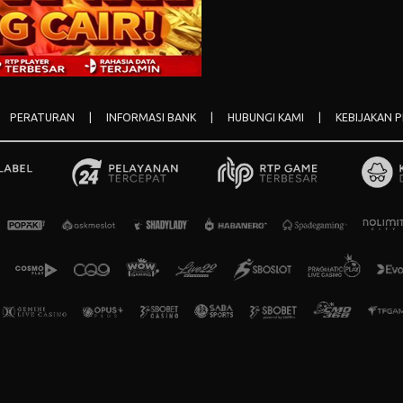
PERATURAN
|
INFORMASI BANK
|
HUBUNGI KAMI
|
KEBIJAKAN P