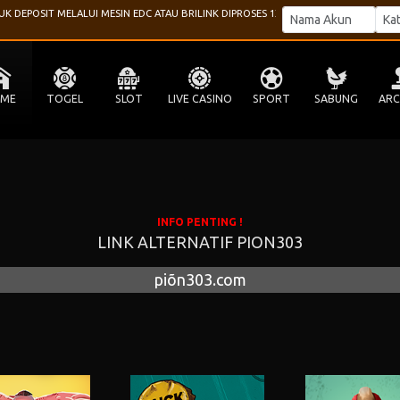
OSIT MELALUI MESIN EDC ATAU BRILINK DIPROSES 1X24 JAM YAH, SEHAT SELALU BOSK
ME
TOGEL
SLOT
LIVE CASINO
SPORT
SABUNG
ARC
INFO PENTING !
LINK ALTERNATIF PION303
piõn303.com