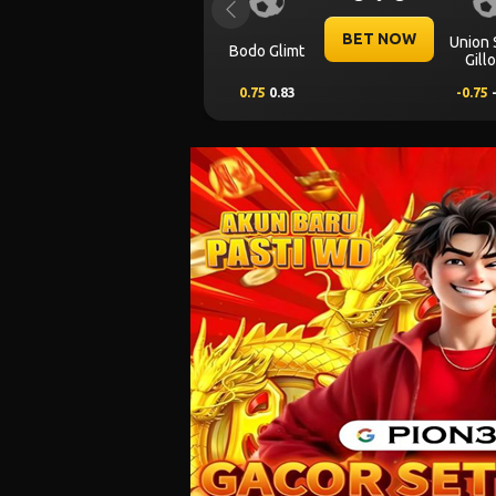
Previous
BET NOW
Union 
Bodo Glimt
Gill
0.75
0.83
-0.75