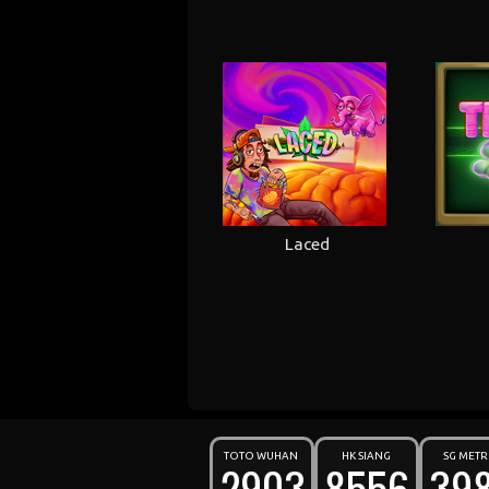
Laced
TOTO WUHAN
HK SIANG
SG MET
2903
8556
39