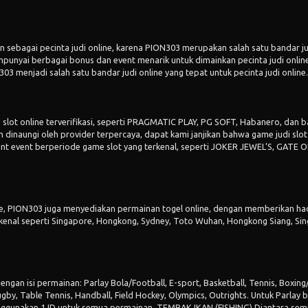
an sebagai pecinta judi online, karena PION303 merupakan salah satu bandar 
mpunyai berbagai bonus dan event menarik untuk dimainkan pecinta judi onl
3 menjadi salah satu bandar judi online yang tepat untuk pecinta judi online.
slot online terverifikasi, seperti PRAGMATIC PLAY, PG SOFT, Habanero, dan ba
 dinaungi oleh provider terpercaya, dapat kami janjikan bahwa game judi slo
ent event berperiode game slot yang terkenal, seperti JOKER JEWEL’S, GA
e, PION303 juga menyediakan permainan togel online, dengan memberikan hadi
enal seperti Singapore, Hongkong, Sydney, Toto Wuhan, Hongkong Siang, Sin
gan isi permainan: Parlay Bola/Football, E-sport, Basketball, Tennis, Boxing/
by, Table Tennis, Handball, Field Hockey, Olympics, Outrights. Untuk Parlay b
enggunakan 1 ID untuk semua permainan. TEMBAK IKAN (FISHING) Diantara se