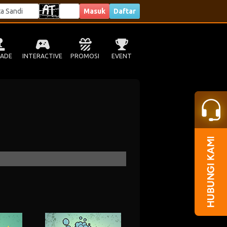
U !!
SELAMAT DATANG DI PION303 , UNTUK DEPOSIT MELALUI MESIN E
Masuk
Daftar
ADE
INTERACTIVE
PROMOSI
EVENT