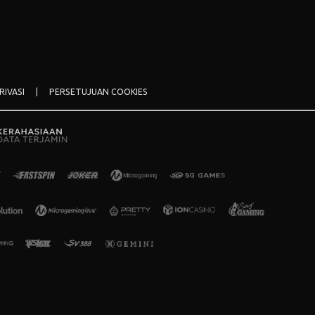
RIVASI
|
PERSETUJUAN COOKIES