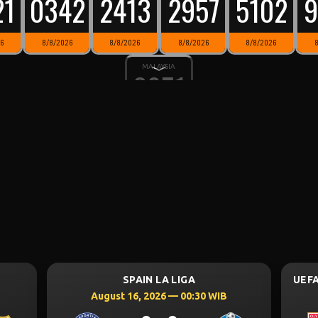
21
0342
2413
2957
5102
9
26
8/8/2026
8/8/2026
8/8/2026
8/8/2026
MALAYSIA
6851
8/8/2026
IFIERS
UEFA CHAMPIONS LEAGUE QUALIFIERS
UE
B
August 12, 2026 — 01:15 WIB