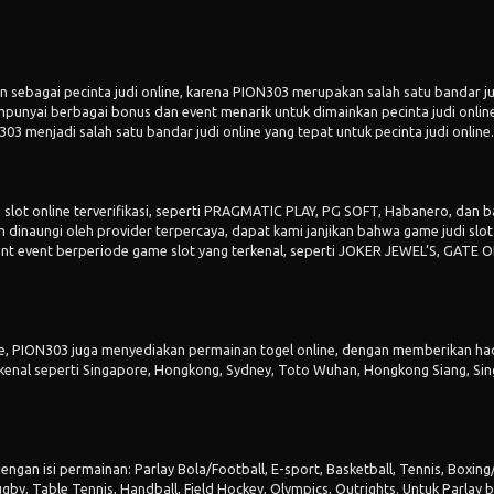
an sebagai pecinta judi online, karena PION303 merupakan salah satu bandar 
mpunyai berbagai bonus dan event menarik untuk dimainkan pecinta judi onl
3 menjadi salah satu bandar judi online yang tepat untuk pecinta judi online.
slot online terverifikasi, seperti PRAGMATIC PLAY, PG SOFT, Habanero, dan ba
 dinaungi oleh provider terpercaya, dapat kami janjikan bahwa game judi slo
ent event berperiode game slot yang terkenal, seperti JOKER JEWEL’S, GA
e, PION303 juga menyediakan permainan togel online, dengan memberikan hadi
enal seperti Singapore, Hongkong, Sydney, Toto Wuhan, Hongkong Siang, Sin
gan isi permainan: Parlay Bola/Football, E-sport, Basketball, Tennis, Boxing/
by, Table Tennis, Handball, Field Hockey, Olympics, Outrights. Untuk Parlay b