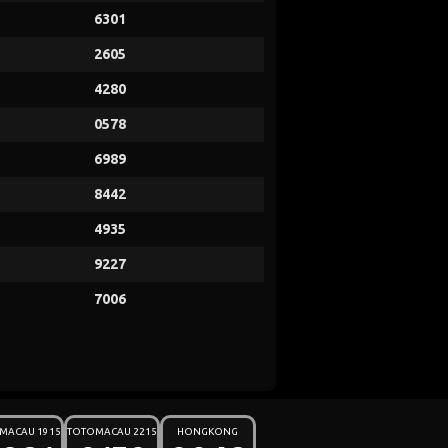
6301
2605
4280
0578
6989
8442
4935
9227
7006
MACAU 1915
TOTOMACAU 2215
HONGKONG