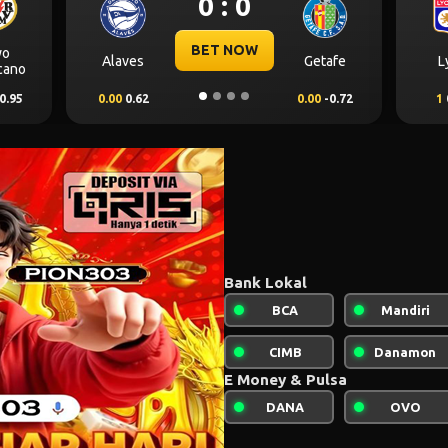
0 : 0
BET NOW
Slovan
erbahce
Mjallby
Bo
Bratislava
5
0.87
0.5
0.83
-0.5
0.99
0
Bank Lokal
BCA
Mandiri
CIMB
Danamon
E Money & Pulsa
DANA
OVO