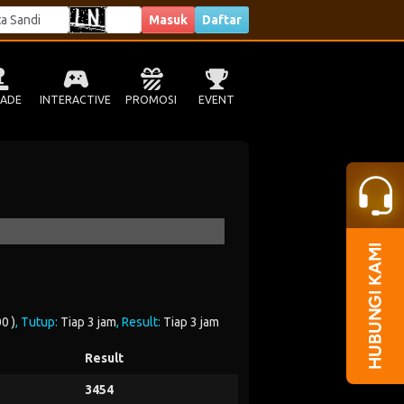
KU !!
SELAMAT DATANG DI PION303 , UNTUK DEPOSIT MELALUI MESIN E
Masuk
Daftar
ADE
INTERACTIVE
PROMOSI
EVENT
00 )
, Tutup:
Tiap 3 jam
, Result:
Tiap 3 jam
Result
3454