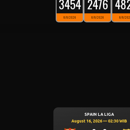
3454
2476
48
8/8/2026
8/8/2026
8/8/20
ONS LEAGUE QUALIFIERS
UEFA CHAMPIONS LEAGUE QUAL
12, 2026 — 02:00 WIB
August 12, 2026 — 01:30 WI