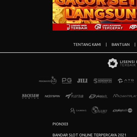
TENTANG KAMI
|
BANTUAN
|
PION303
BANDAR SLOT ONLINE TERPERCAYA 2021