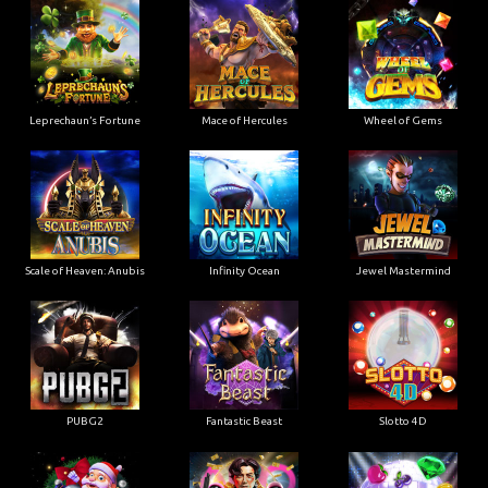
Leprechaun’s Fortune
Mace of Hercules
Wheel of Gems
Scale of Heaven: Anubis
Infinity Ocean
Jewel Mastermind
PUBG2
Fantastic Beast
Slotto 4D