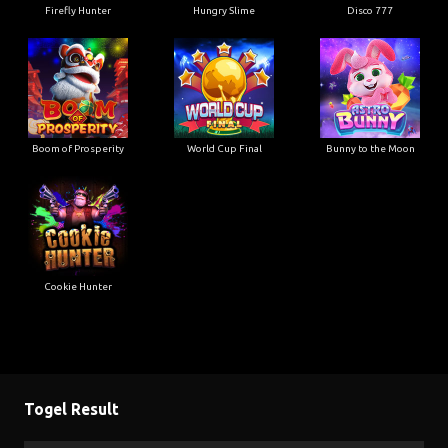
Firefly Hunter
Hungry Slime
Disco 777
Boom of Prosperity
World Cup Final
Bunny to the Moon
Cookie Hunter
Togel Result