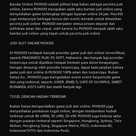
Bandar Online PION303 adalah pilihan bagi kalian sebagai pecinta judi
online, karena PION303 merupakan salah satu bandar judi online yang
menyediakan game terlengkap dengan layanan online 24 jam. Pion303
juga mempunyai berbagai bonus dan event menarik untuk dimainkan
pecinta judi online. PION303 menjamin semua proses deposit dan
withdraw aman dan cepat, oleh karena itu PION303 menjadi salah satu
bandar judi online yang tepat untuk pecinta judi online.
JUDI SLOT ONLINE PION303
Di PION303 terdapat banyak provider game judi slot online terverifikasi,
seperti PRAGMATIC PLAY, PG SOFT, Habanero, dan banyak lagi provider
terpercaya untuk dijadikan tempat bermain para sloter kesayangan,
Dengan dinaungi oleh provider terpercaya, dapat kami janjikan bahwa
game judi slot online di PION303 100% aman dan terpercaya. Bukan
hanya itu , PION303 juga mengadakan event event berperiode game
slot yang terkenal, seperti JOKER JEWEL’S, GATE OF OLYMPUS, SWEET
BONANZA, KOI’S GATE dan masih banyak lagi.
TOGEL DENGAN HADIAH TERBESAR
Bukan hanya mengandalkan game judi slot online, PION303 juga
menyediakan permainan togel online, dengan memberikan hadiah
terbesar untuk 4D x9900, 3D x990, 2D x99. PION303 juga bekerja sama
dengan pasaran terkenal seperti Singapore, Hongkong, Sydney, Toto
Wuhan, Hongkong Siang, Singapore Metro, PSCO, Indonesia-4D,
Indonesia-TOTO dan Indonesia Pools.