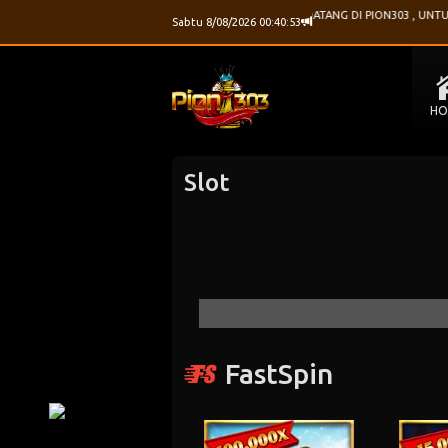
SELAMAT DATANG DI PION303 , UNTUK DEPOS
Sabtu 8/08/2026 00:40:54
HO
Slot
FastSpin