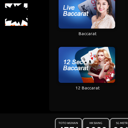
Baccarat
12 Baccarat
TOTO WUHAN
HK SIANG
SG MET