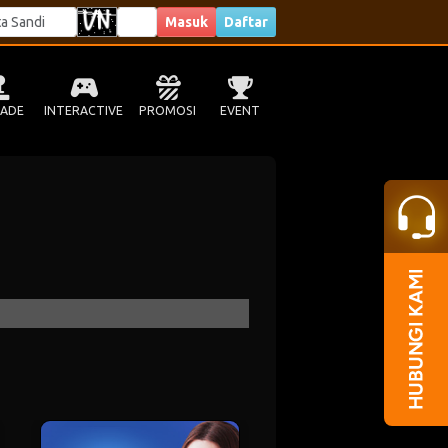
KU !!
SELAMAT DATANG DI PION303 , UNTUK DEPOSIT MELALUI MESIN E
Masuk
Daftar
ADE
INTERACTIVE
PROMOSI
EVENT