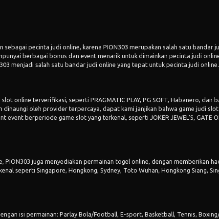
an sebagai pecinta judi online, karena PION303 merupakan salah satu bandar 
mpunyai berbagai bonus dan event menarik untuk dimainkan pecinta judi onl
3 menjadi salah satu bandar judi online yang tepat untuk pecinta judi online.
slot online terverifikasi, seperti PRAGMATIC PLAY, PG SOFT, Habanero, dan ba
 dinaungi oleh provider terpercaya, dapat kami janjikan bahwa game judi slo
ent event berperiode game slot yang terkenal, seperti JOKER JEWEL’S, GA
e, PION303 juga menyediakan permainan togel online, dengan memberikan hadi
enal seperti Singapore, Hongkong, Sydney, Toto Wuhan, Hongkong Siang, Sin
gan isi permainan: Parlay Bola/Football, E-sport, Basketball, Tennis, Boxing/