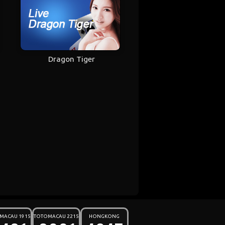
Dragon Tiger
MACAU 1915
TOTOMACAU 2215
HONGKONG