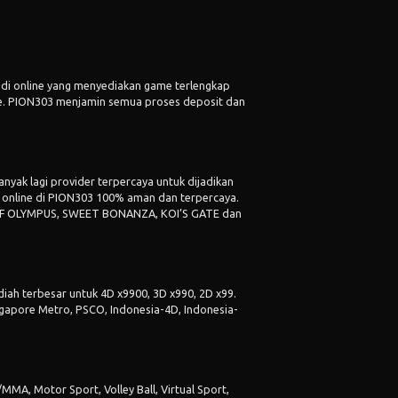
judi online yang menyediakan game terlengkap
ine. PION303 menjamin semua proses deposit dan
nyak lagi provider terpercaya untuk dijadikan
t online di PION303 100% aman dan terpercaya.
TE OF OLYMPUS, SWEET BONANZA, KOI’S GATE dan
ah terbesar untuk 4D x9900, 3D x990, 2D x99.
gapore Metro, PSCO, Indonesia-4D, Indonesia-
MMA, Motor Sport, Volley Ball, Virtual Sport,