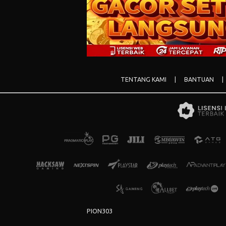
TENTANG KAMI
|
BANTUAN
|
PION303