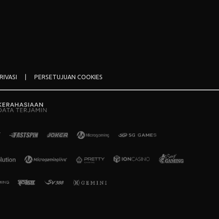
RIVASI
|
PERSETUJUAN COOKIES