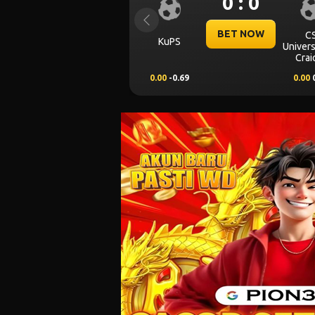
0 : 0
Previous
BET NOW
C
KuPS
Univers
Crai
0.00
-0.69
0.00