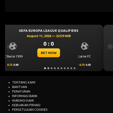
SPAIN LA LIGA
August 16, 2026 — 02:30 WIB
0 : 0
Previous
Ne
BET NOW
 FC
Sevilla
Rayo Valle
.93
0.25
0.95
-0.25
0.9
TENTANG KAMI
BANTUAN
PERATURAN
INFORMASI BANK
HUBUNGI KAMI
KEBIJAKAN PRIVASI
PERSETUJUAN COOKIES