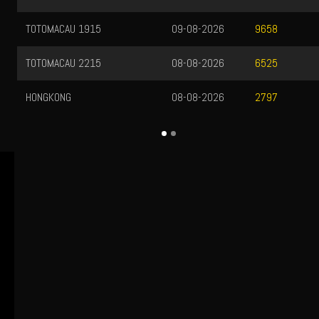
TOTOMACAU 1915
09-08-2026
9658
TOTOMACAU 2215
08-08-2026
6525
HONGKONG
08-08-2026
2797