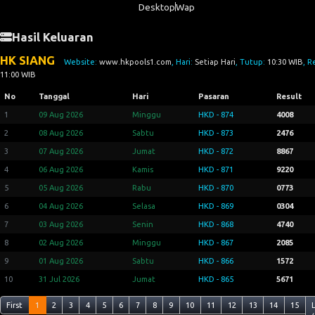
Desktop
Wap
Hasil Keluaran
HK SIANG
Website:
www.hkpools1.com
, Hari:
Setiap Hari
, Tutup:
10:30 WIB
, R
11:00 WIB
No
Tanggal
Hari
Pasaran
Result
1
09 Aug 2026
Minggu
HKD - 874
4008
2
08 Aug 2026
Sabtu
HKD - 873
2476
3
07 Aug 2026
Jumat
HKD - 872
8867
4
06 Aug 2026
Kamis
HKD - 871
9220
5
05 Aug 2026
Rabu
HKD - 870
0773
6
04 Aug 2026
Selasa
HKD - 869
0304
7
03 Aug 2026
Senin
HKD - 868
4740
8
02 Aug 2026
Minggu
HKD - 867
2085
9
01 Aug 2026
Sabtu
HKD - 866
1572
10
31 Jul 2026
Jumat
HKD - 865
5671
First
1
2
3
4
5
6
7
8
9
10
11
12
13
14
15