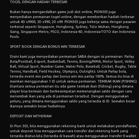
TOGEL DENGAN HADIAH TERBESAR
Bukan hanya mengandalkan game judi slot online, PION303 juga
menyediakan permainan togel online, dengan memberikan hadiah terbesar
untuk 4D x9900, 3D x990, 2D x99. PION303 juga bekerja sama dengan pasaran
terkenal seperti Singapore, Hongkong, Sydney, Toto Wuhan, Hongkong
Siang, Singapore Metro, PSCO, Indonesia-4D, Indonesia-TOTO dan Indonesia
Pools.
SPORT BOOK DENGAN BONUS WIN TERBESAR
Disini kami juga menyediakan permainan SABA dengan isi permainan: Parlay
Bola/Football, E-sport, Basketball, Tennis, Boxing/MMA, Motor Sport, Volley
Ball, Virtual Sport, Number Game, Water Polo, Baseball, Cricket, Rugby, Table
Tennis, Handball, Field Hockey, Olympics, Outrights. Untuk Parlay bola,
tersedia event mix parlay dan bonus win mix parlay 100%. Semua itu bisa di
mainkan menggunakan 1 ID untuk semua permainan. TEMBAK IKAN (FISHING)
Diantara semua permainan itu ada game tembak ikan (fishing) yang dimana
player bisa bermain dan berkesempatan memenangkan saldo dengan cara
menembak ikan yang ada di permainan tersebut. Dengan menggunakan
peluru, yang dimana menggunakan saldo yang tersedia di ID. Semakin besar
ikannya semakin besar hadiahnya.
DEPOSIT DAN WITHDRAW
Di Pion 303, kita menggunakan rekening bank untuk melakukan pendaftaran,
untuk deposit bisa menggunakan cara transfer dari rekening bank yang
tersedia disitus kita (tersedia di bawah) atau menggunakan transfer E-wallet