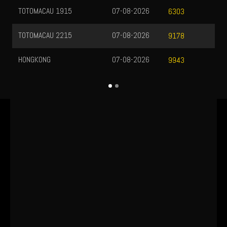
TOTOMACAU 1915
07-08-2026
6303
TOTOMACAU 2215
07-08-2026
9178
HONGKONG
07-08-2026
9943