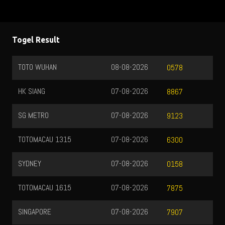
Togel Result
TOTO WUHAN
08-08-2026
0578
HK SIANG
07-08-2026
8867
SG METRO
07-08-2026
9123
TOTOMACAU 1315
07-08-2026
6300
SYDNEY
07-08-2026
0158
TOTOMACAU 1615
07-08-2026
7875
SINGAPORE
07-08-2026
7907