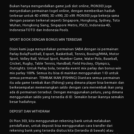
Bukan hanya mengandalkan game judi slot online, PION303 juga
menyediakan permainan togel online, dengan memberikan hadiah
terbesar untuk 4D x9900, 3D x990, 2D x99. PION303 juga bekerja sama
dengan pasaran terkenal seperti Singapore, Hongkong, Sydney, Toto
Wuhan, Hongkong Siang, Singapore Metro, PSCO, Indonesia-4D,
Indonesia-TOTO dan Indonesia Pools.
SPORT BOOK DENGAN BONUS WIN TERBESAR
Disini kami juga menyediakan permainan SABA dengan isi permainan:
Parlay Bola/Football, E-sport, Basketball, Tennis, Boxing/MMA, Motor
Sport, Volley Ball, Virtual Sport, Number Game, Water Polo, Baseball,
Cricket, Rugby, Table Tennis, Handball, Field Hockey, Olympics,
Outrights. Untuk Parlay bola, tersedia event mix parlay dan bonus win
mix parlay 100%. Semua itu bisa di mainkan menggunakan 1 ID untuk
semua permainan. TEMBAK IKAN (FISHING) Diantara semua permainan
itu ada game tembak ikan (fishing) yang dimana player bisa bermain dan
berkesempatan memenangkan saldo dengan cara menembak ikan yang
ada di permainan tersebut. Dengan menggunakan peluru, yang dimana
menggunakan saldo yang tersedia di ID. Semakin besar ikannya semakin
besar hadiahnya.
DEPOSIT DAN WITHDRAW
Di Pion 303, kita menggunakan rekening bank untuk melakukan
pendaftaran, untuk deposit bisa menggunakan cara transfer dari
rekening bank yang tersedia disitus kita (tersedia di bawah) atau